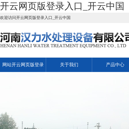
开云网页版登录入口_开云中国
欢迎访问开云网页版登录入口_开云中国
网站开云网页版登录
关于我们
产品中心
入口_开云中国