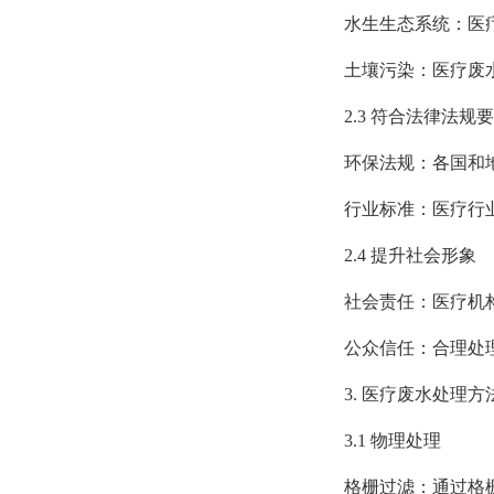
水生生态系统：医疗废
土壤污染：医疗废水
2.3 符合法律法规
环保法规：各国和地区
行业标准：医疗行业
2.4 提升社会形象
社会责任：医疗机构承
公众信任：合理处理
3. 医疗废水处理方
3.1 物理处理
格栅过滤：通过格栅