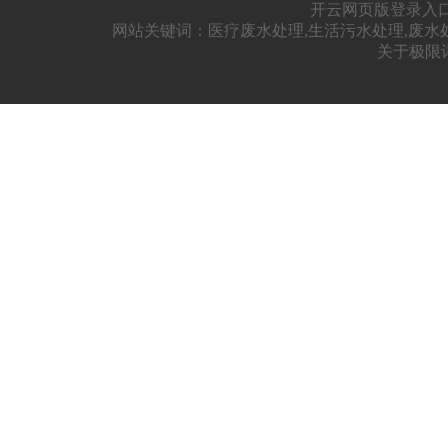
开云网页版登录入口
网站关键词：医疗废水处理,生活污水处理,废水
关于极限