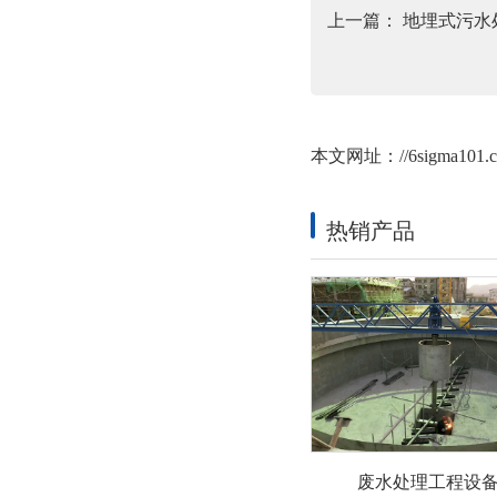
上一篇：
地埋式污水
本文网址：
//6sigma101.
热销产品
废水处理工程设