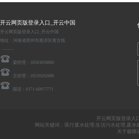
开云网页版登录入口_开云中国
开云网页版登录入口_开云中国
地址：河南省郑州市惠济区黄古线
梁经理：18503850880
王经理：18539292888
固话：0371-60977771
开云网页版登录入口
网站关键词：医疗废水处理,生活污水处理,废水
关于极限