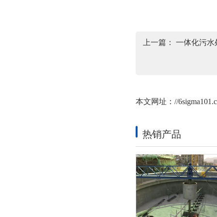
上一篇：
一体化污水
本文网址：
//6sigma101.
热销产品