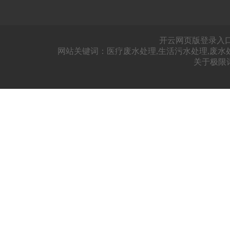
开云网页版登录入口
网站关键词：医疗废水处理,生活污水处理,废水
关于极限