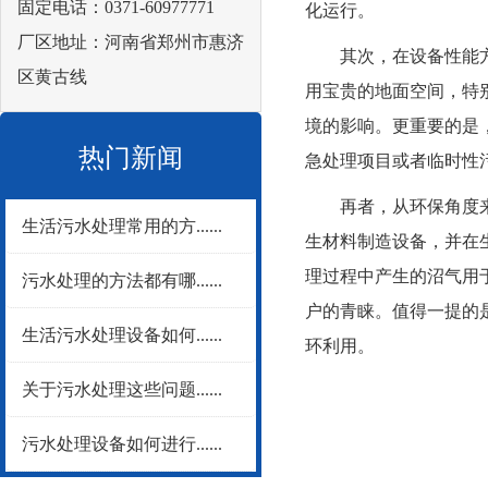
固定电话：0371-60977771
化运行。
厂区地址：河南省郑州市惠济
其次，在设备性能方面
区黄古线
用宝贵的地面空间，特
境的影响。更重要的是
热门新闻
急处理项目或者临时性
再者，从环保角度来看
生活污水处理常用的方......
生材料制造设备，并在
理过程中产生的沼气用
污水处理的方法都有哪......
户的青睐。值得一提的
生活污水处理设备如何......
环利用。
关于污水处理这些问题......
污水处理设备如何进行......