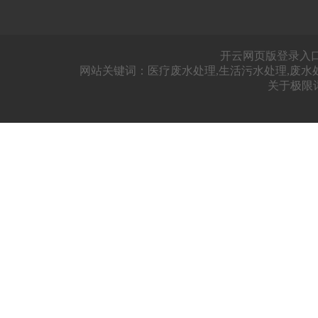
开云网页版登录入口
网站关键词：医疗废水处理,生活污水处理,废水
关于极限