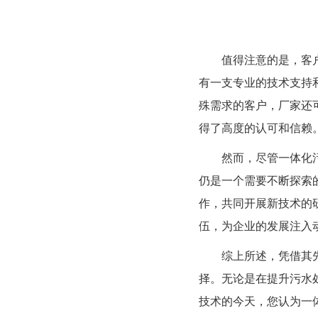
值得注意的是，客户服
有一支专业的技术支持
殊需求的客户，厂家还
得了高度的认可和信赖
然而，尽管一体化污水
仍是一个需要不断探索
作，共同开展新技术的
伍，为企业的发展注入
综上所述，凭借其先进
择。无论是在提升污水
技术的今天，您认为一