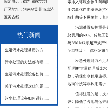
固定电话：0371-60977771
素排入环境会催生耐药
厂区地址：河南省郑州市惠济
用强氧化自由基破坏抗
区黄古线
酸杆菌等专用菌株，其
污泥处置负担重是另一
热门新闻
总费用的60%。传统工
与28kHz双频超声
生活污水处理常用的方......
至55%以下，体积缩减
应急处理能力不足与资
污水处理的方法都有哪......
配;同时大量处理后废
生活污水处理设备如何......
数，确保出水稳定达标
地面冲洗等非饮用需求
关于污水处理这些问题......
值得注意的是，技术突
污水处理设备如何进行......
设计降低了占地与运维