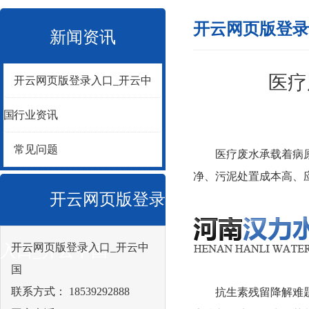
开云网页版登录
新闻资讯
医疗
开云网页版登录入口_开云中
国
行业资讯
常见问题
医疗废水承载着病原体
净、污泥处置成本高、
开云网页版登录
开云网页版登录入口_开云中
入口_开云中国
国
联系方式： 18539292888
抗生素残留降解难