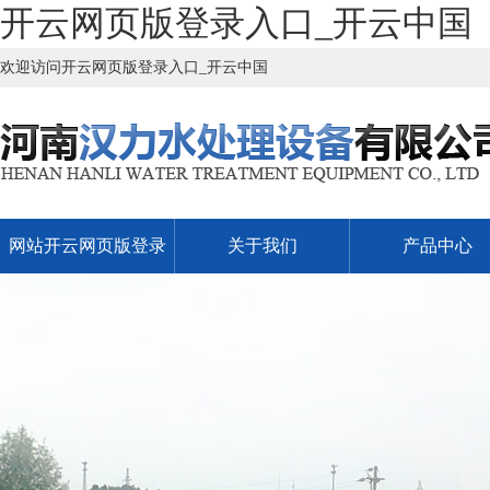
开云网页版登录入口_开云中国
欢迎访问开云网页版登录入口_开云中国
网站开云网页版登录
关于我们
产品中心
入口_开云中国