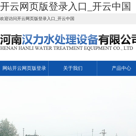
开云网页版登录入口_开云中国
欢迎访问开云网页版登录入口_开云中国
网站开云网页版登录
关于我们
产品中心
入口_开云中国