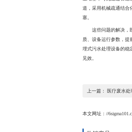
道，采用机械疏通结合
塞。
这些问题的解决，既要
质、设备运行参数，提
埋式污水处理设备的稳
见效。
上一篇：
医疗废水处
本文网址：
//6sigma101.