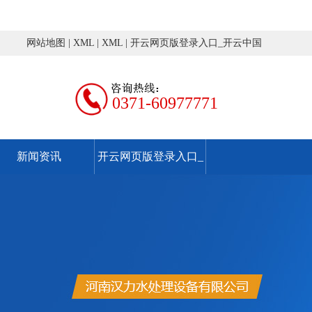
网站地图
|
XML
|
XML
|
开云网页版登录入口_开云中国
0371-60977771
新闻资讯
开云网页版登录入口_
云网页版登录入口_
开云中国
开云中国
行业资讯
常见问题