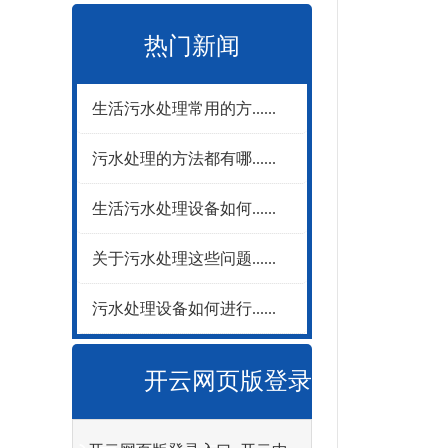
热门新闻
生活污水处理常用的方......
污水处理的方法都有哪......
生活污水处理设备如何......
关于污水处理这些问题......
污水处理设备如何进行......
开云网页版登录