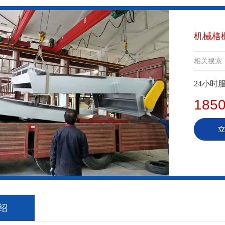
机械格
相关搜索
24小时
185
绍