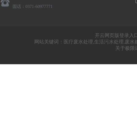
固话：0371-60977771
开云网页版登录入口
网站关键词：医疗废水处理,生活污水处理,废水
关于极限