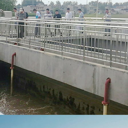
一体化污水处理
机械格栅