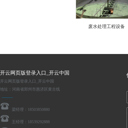
废水处理工程设备
开云网页版登录入口_开云中国
开云网页版登录入口_开云中国
地址：河南省郑州市惠济区黄古线
梁经理：18503850880
王经理：18539292888